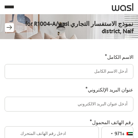
نموذج الاستفسار التجاري for R1004-A/wasl
district, Naif
*
الاسم الكامل
*
عنوان البريد الإلكتروني
*
رقم الهاتف المحمول
+971