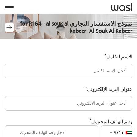
نموذج الاستفسار التجاري for R164 - al souk al
kabeer, Al Souk Al Kabeer
*
الاسم الكامل
*
عنوان البريد الإلكتروني
*
رقم الهاتف المحمول
+971