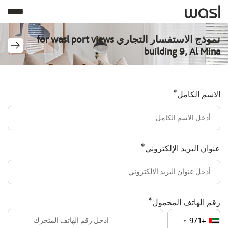
نموذج الاستفسار التجاري for wasl port views
building 9, Al Mina
*
الاسم الكامل
*
عنوان البريد الإلكتروني
*
رقم الهاتف المحمول
+971