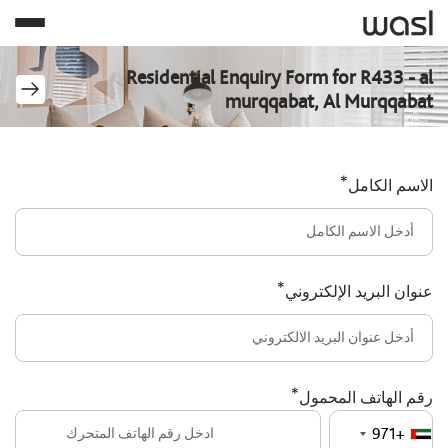
Residential Enquiry Form for R433 - al
murqqabat, Al Murqqabat
*
الاسم الكامل
*
عنوان البريد الإلكتروني
*
رقم الهاتف المحمول
+971