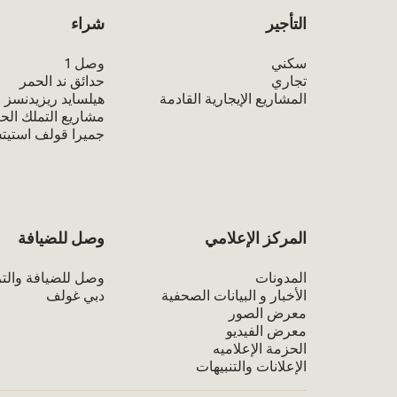
التأجير
شراء
سكني
وصل 1
تجاري
حدائق ند الحمر
المشاريع الإيجارية القادمة
هيلسايد ريزيدنسز
مشاريع التملك الحر
جميرا قولف استي
المركز الإعلامي
وصل للضيافة
المدونات
وصل للضيافة والتر
الأخبار و البيانات الصحفية
دبي غولف
معرض الصور
معرض الفيديو
الحزمة الإعلاميه
الإعلانات والتنبيهات