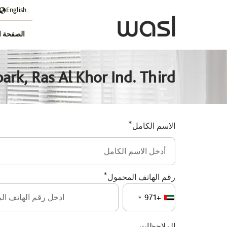
English
الصفحة ا
ark, Ras Al Khor Ind. Third
*
الاسم الكامل
*
رقم الهاتف المحمول
+971
الملاحظات