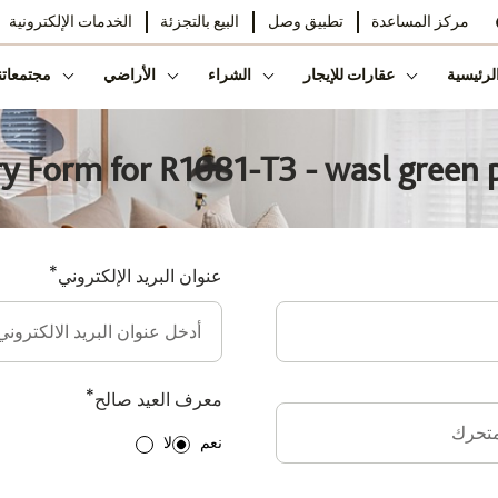
مركز المساعدة
تطبيق وصل
البيع بالتجزئة
الخدمات الإلكترونية
لرئيسية
عقارات للإيجار
الشراء
الأراضي
مجتمعاتن
ry Form for R1081-T3 - wasl green p
*
عنوان البريد الإلكتروني
*
معرف العيد صالح
نعم
لا