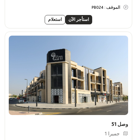
الموقف :
PB024
استأجر الآن
استعلام
وصل 51
جميرا 1