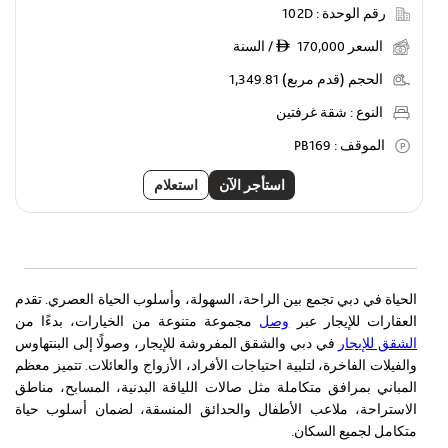
رقم الوحدة :
102D
السعر
170,000 / السنة
ê
الحجم (قدم مربع)
1,349.81
النوع :
شقة غرفتين
الموقف :
PB169
استأجر الآن
استعلام
الحياة في دبي تجمع بين الراحة، السهولة، وأسلوب الحياة العصري. تقدم
العقارات للإيجار عبر
وصل
مجموعة متنوعة من الخيارات، بدءًا من
الشقق للإيجار
في دبي والشقق المفروشة للإيجار، وصولًا إلى البنتهاوس
والفيلات الفاخرة، لتلبية احتياجات الأفراد، الأزواج والعائلات. تتميز معظم
المباني بمرافق متكاملة مثل صالات اللياقة البدنية، المسابح، مناطق
الاستراحة، ملاعب الأطفال والحدائق المنسقة، لضمان أسلوب حياة
متكامل لجميع السكان.