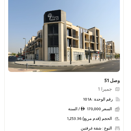
وصل 51
جميرا 1
رقم الوحدة :
101A
السعر
170,000 / السنة
ê
الحجم (قدم مربع)
1,253.36
النوع :
شقة غرفتين