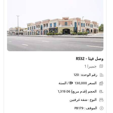
عروض
أظهر الوحدات التي عليها عروض خاصة
الوحدات المميزة للأفراد
أظهر وحدات الأفراد
وصل فيتا - R532
جميرا 1
رقم الوحدة :
120
السعر
130,000 / السنة
ê
الحجم (قدم مربع)
1,319.06
النوع :
شقة غرفتين
الموقف :
PB179