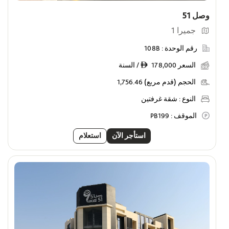
وصل 51
جميرا 1
رقم الوحدة :
108B
السعر
178,000 / السنة
ê
الحجم (قدم مربع)
1,756.46
النوع :
شقة غرفتين
الموقف :
PB199
استأجر الآن
استعلام