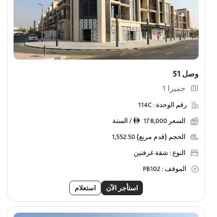
وصل 51
جميرا 1
رقم الوحدة :
114C
السعر
178,000 / السنة
ê
الحجم (قدم مربع)
1,552.50
النوع :
شقة غرفتين
الموقف :
PB102
استأجر الآن
استعلام