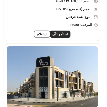
السعر
178,000 / السنة
ê
الحجم (قدم مربع)
1,551.85
النوع :
شقة غرفتين
الموقف :
PB088
استأجر الآن
استعلام