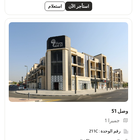
استأجر الآن
استعلام
وصل 51
جميرا 1
رقم الوحدة :
211C