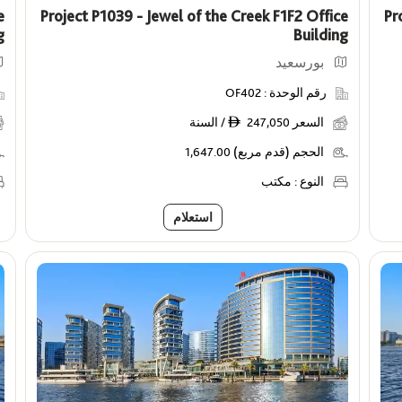
e
Project P1039 - Jewel of the Creek F1F2 Office
Pr
g
Building
بورسعيد
رقم الوحدة :
OF402
السعر
247,050 / السنة
ê
الحجم (قدم مربع)
1,647.00
النوع :
مكتب
استعلام