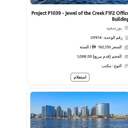
Project P1039 - Jewel of the Creek F1F2 Offic
Buildin
بورسعيد
رقم الوحدة :
OF914
السعر
192,150 / السنة
ê
الحجم (قدم مربع)
1,098.00
النوع :
مكتب
استعلام