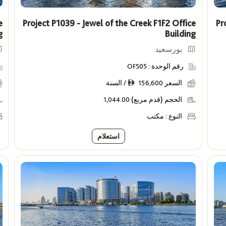
e
Project P1039 - Jewel of the Creek F1F2 Office
Pr
g
Building
بورسعيد
رقم الوحدة :
OF505
السعر
156,600 / السنة
ê
الحجم (قدم مربع)
1,044.00
النوع :
مكتب
استعلام