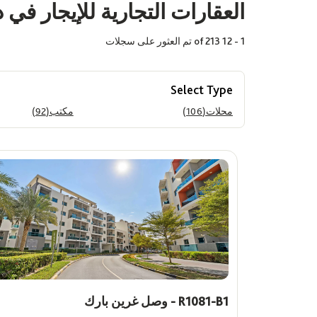
العقارات التجارية للإيجار في 
1 - 12 of 213 تم العثور على سجلات
غرف
اختر
Select Type
محلات(106)
مكتب(92)
المساحة (قدم مربع)
Max
Min
R1081-B1 - وصل غرين بارك