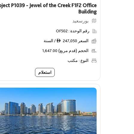
oject P1039 - Jewel of the Creek F1F2 Office
Building
بورسعيد
رقم الوحدة :
OF502
السعر
247,050 / السنة
ê
الحجم (قدم مربع)
1,647.00
النوع :
مكتب
استعلام