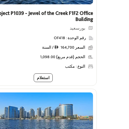
oject P1039 - Jewel of the Creek F1F2 Office
Building
بورسعيد
رقم الوحدة :
OF418
السعر
164,700 / السنة
ê
الحجم (قدم مربع)
1,098.00
النوع :
مكتب
استعلام