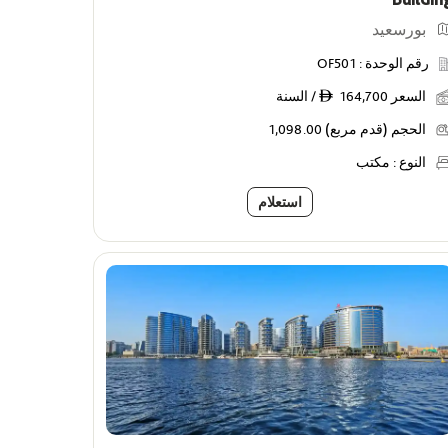
بورسعيد
رقم الوحدة :
OF501
السعر
164,700 / السنة
ê
الحجم (قدم مربع)
1,098.00
النوع :
مكتب
استعلام