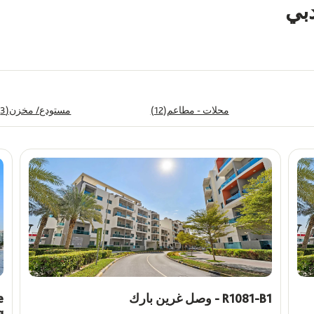
دبي
محلات - مطاعم(12)
مستودع/ مخزن(3)
السعر
ê
Max
Min
R1081-B1 - وصل غرين بارك
e
g