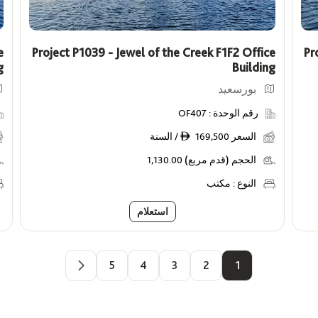
e
Project P1039 - Jewel of the Creek F1F2 Office
Pr
g
Building
بورسعيد
رقم الوحدة :
OF407
السعر
169,500 / السنة
ê
الحجم (قدم مربع)
1,130.00
النوع :
مكتب
استعلام
5
4
3
2
1