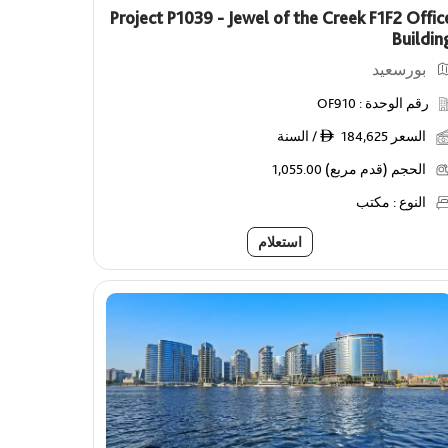
Project P1039 - Jewel of the Creek F1F2 Offic
Buildin
بورسعيد
رقم الوحدة :
OF910
السعر
184,625 / السنة
ê
الحجم (قدم مربع)
1,055.00
النوع :
مكتب
استعلام