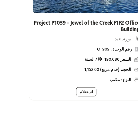
Project P1039 - Jewel of the Creek F1F2 Offic
Buildin
بورسعيد
رقم الوحدة :
OF909
السعر
190,080 / السنة
ê
الحجم (قدم مربع)
1,152.00
النوع :
مكتب
استعلام