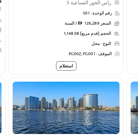
راس الخور الصناعية 3
رقم الوحدة :
S01
السعر
126,289 / السنة
ê
الحجم (قدم مربع)
1,148.08
النوع :
محل
الموقف :
PG002, PG001
استعلام