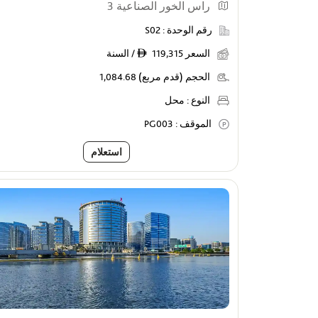
راس الخور الصناعية 3
رقم الوحدة :
S02
السعر
119,315 / السنة
ê
الحجم (قدم مربع)
1,084.68
النوع :
محل
الموقف :
PG003
استعلام