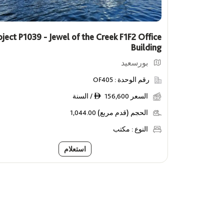
oject P1039 - Jewel of the Creek F1F2 Office
Building
بورسعيد
رقم الوحدة :
OF405
السعر
156,600 / السنة
ê
الحجم (قدم مربع)
1,044.00
النوع :
مكتب
استعلام