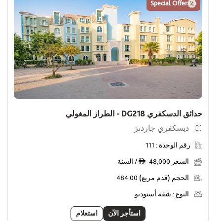
Special Offer
حدائق الدسكفري DG218 - الطراز المغولي
ديسكفري جاردنز
رقم الوحدة :
111
السعر
48,000 / السنة
ê
الحجم (قدم مربع)
484.00
النوع :
شقة أستوديو
استأجر الآن
استعلام