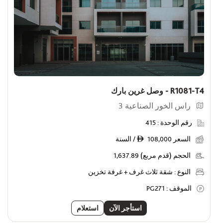
R1081-T4 - وصل غرين بارك
راس الخور الصناعية 3
رقم الوحدة :
415
السعر
108,000 / السنة
ê
الحجم (قدم مربع)
1,637.89
النوع :
شقة ثلاث غرف + غرفة تخزين
الموقف :
PG271
استأجر الآن
استعلام