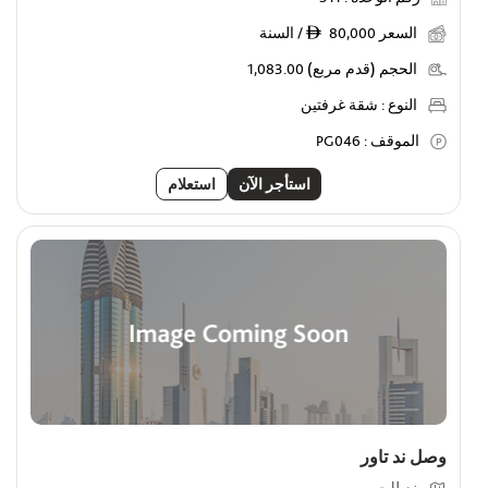
السعر
80,000 / السنة
ê
الحجم (قدم مربع)
1,083.00
النوع :
شقة غرفتين
الموقف :
PG046
استأجر الآن
استعلام
وصل ند تاور