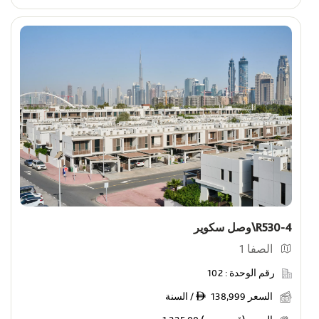
R530-4\وصل سكوير
الصفا 1
رقم الوحدة :
102
السعر
138,999 / السنة
ê