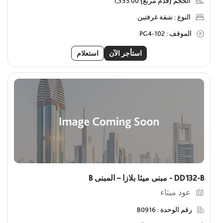
الحجم (قدم مربع)
1,335.00
النوع :
شقة غرفتين
الموقف :
PG4-102
استأجر الآن
استعلام
DD132-B - مبنى ميثا بلازا – المبنى B
عود ميثاء
رقم الوحدة :
B0916