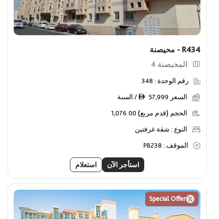
R434 - محيصنة
المحيصنة 4
رقم الوحدة :
348
السعر
57,999 / السنة
ê
الحجم (قدم مربع)
1,076.00
النوع :
شقة غرفتين
الموقف :
PB238
استأجر الآن
استعلام
Special Offer