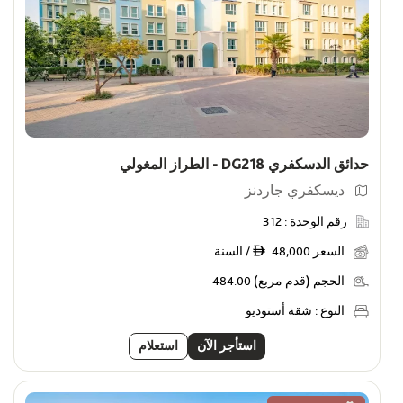
حدائق الدسكفري DG218 - الطراز المغولي
ديسكفري جاردنز
رقم الوحدة :
312
السعر
48,000 / السنة
ê
الحجم (قدم مربع)
484.00
النوع :
شقة أستوديو
استأجر الآن
استعلام