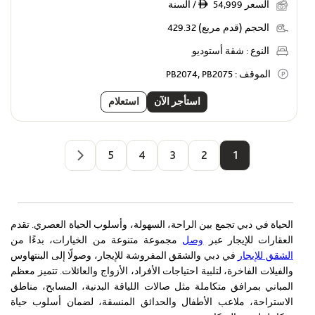
السعر
54,999 / السنة
ê
الحجم (قدم مربع)
429.32
النوع :
شقة أستوديو
الموقف :
PB2074, PB2075
استأجر الآن
استعلام
5
4
3
2
1
الحياة في دبي تجمع بين الراحة، السهولة، وأسلوب الحياة العصري. تقدم
العقارات للإيجار عبر
وصل
مجموعة متنوعة من الخيارات، بدءًا من
الشقق للإيجار
في دبي والشقق المفروشة للإيجار، وصولًا إلى البنتهاوس
والفيلات الفاخرة، لتلبية احتياجات الأفراد، الأزواج والعائلات. تتميز معظم
المباني بمرافق متكاملة مثل صالات اللياقة البدنية، المسابح، مناطق
الاستراحة، ملاعب الأطفال والحدائق المنسقة، لضمان أسلوب حياة