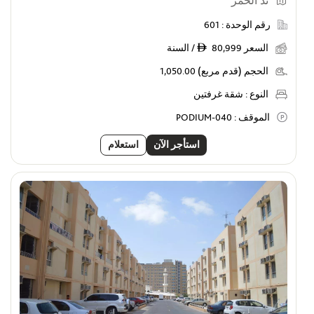
ند الحمر
رقم الوحدة :
601
السعر
80,999 / السنة
ê
الحجم (قدم مربع)
1,050.00
النوع :
شقة غرفتين
الموقف :
PODIUM-040
استأجر الآن
استعلام