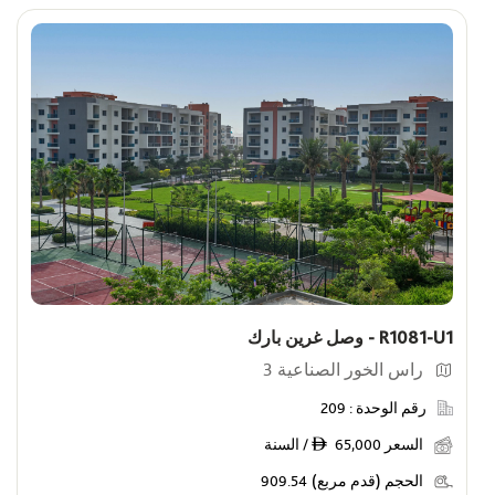
R1081-U1 - وصل غرين بارك
راس الخور الصناعية 3
رقم الوحدة :
209
السعر
65,000 / السنة
ê
الحجم (قدم مربع)
909.54