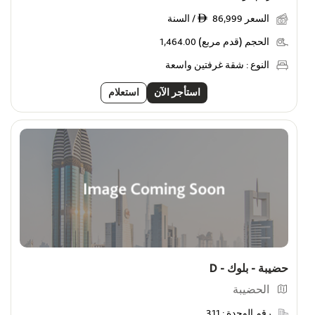
السعر
86,999 / السنة
ê
الحجم (قدم مربع)
1,464.00
النوع :
شقة غرفتين واسعة
استأجر الآن
استعلام
حضيبة - بلوك - D
الحضيبة
رقم الوحدة :
311