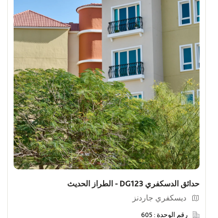
عروض
أظهر الوحدات التي عليها عروض خاصة
الوحدات المميزة للأفراد
أظهر وحدات الأفراد
حدائق الدسكفري DG123 - الطراز الحديث
ديسكفري جاردنز
رقم الوحدة :
605