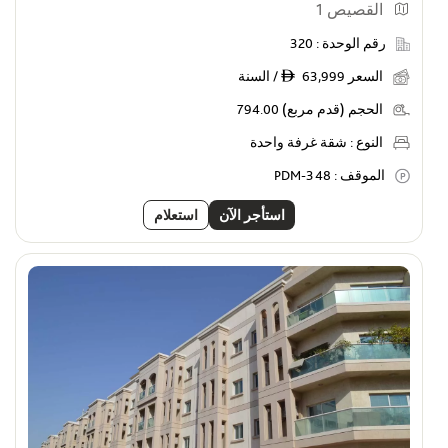
القصيص 1
رقم الوحدة :
320
السعر
63,999 / السنة
ê
الحجم (قدم مربع)
794.00
النوع :
شقة غرفة واحدة
الموقف :
PDM-348
استأجر الآن
استعلام