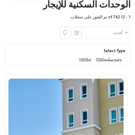
الوحدات السكنية للإيجار
اختر
1 - 12 of 742 تم العثور على سجلات
المجمع السكني
اختر
Select Type
وحدة سكنية(702)
فيلا(40)
البناية
اختر
المساحة (قدم مربع)
Max
Min
السعر
ê
Max
Min