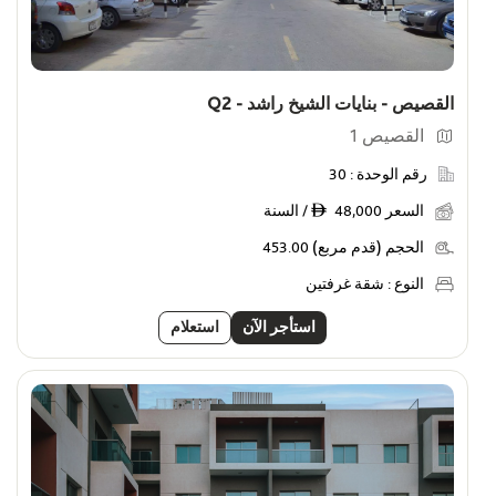
القصيص - بنايات الشيخ راشد - Q2
القصيص 1
رقم الوحدة :
30
السعر
48,000 / السنة
ê
الحجم (قدم مربع)
453.00
النوع :
شقة غرفتين
استأجر الآن
استعلام