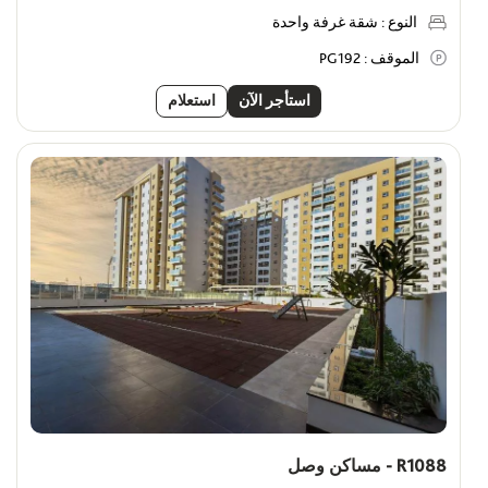
النوع :
شقة غرفة واحدة
الموقف :
PG192
استأجر الآن
استعلام
R1088 - مساكن وصل