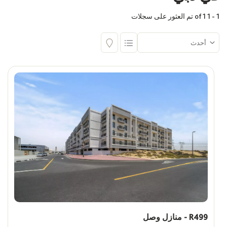
1 - 1 of 1 تم العثور على سجلات
المجمع السكني
اختر
البناية
اختر
غرف
المساحة (قدم مربع)
Max
Min
السعر
ê
R499 - منازل وصل