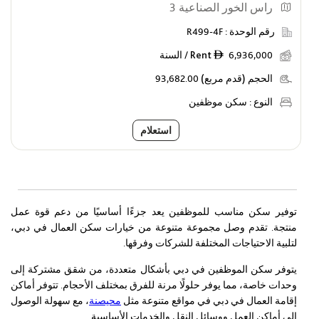
راس الخور الصناعية 3
Max
Min
عروض
رقم الوحدة :
R499-4F
6,936,000 / السنة
Rent
ê
أظهر الوحدات التي عليها عروض خاصة
الحجم (قدم مربع)
93,682.00
النوع :
سكن موظفين
استعلام
توفير سكن مناسب للموظفين يعد جزءًا أساسيًا من دعم قوة عمل
منتجة. تقدم وصل مجموعة متنوعة من خيارات سكن العمال في دبي،
لتلبية الاحتياجات المختلفة للشركات وفرقها.
يتوفر سكن الموظفين في دبي بأشكال متعددة، من شقق مشتركة إلى
وحدات خاصة، مما يوفر حلولًا مرنة للفرق بمختلف الأحجام. تتوفر أماكن
إقامة العمال في دبي في مواقع متنوعة مثل
محيصنة
، مع سهولة الوصول
إلى أماكن العمل ووسائل النقل والخدمات الأساسية.