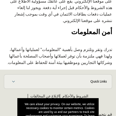
على موقعنا الإلكتروني. يقع على عاتقك مسؤولية الاطلاع على
هذه الشروط والأحكام قبل إجراء أية دفعة. ويجوز لنا إلغاء
عمليات دفعات بطاقات الائتمان في أي وقت بموجب إشعار
ننشره على موقعنا الإلكتروني.
أمن المعلومات
تدرك وتقر وتلتزم وصل بأهمية "المعلومات" لعملياتها وأعمالها،
ولهذا فهي ملتزمة بأن توفر لعملائها وأصحاب المصلحة بأعمالها
وشركائها التجاريين وموظفيها بيئة آمنة للحفاظ على المعلومات.
Quick Links
الشروط والأحكام
الإبلاغ عن المخالفات
مدونة قواعد الأخلاق والسلوك للموردين
ويكيبيديا
We care about your privacy. On our website, we utilize
necessary cookies to monitor certain metrics. Cookies
are used by us and our partners to track site
قم بتحميل تطبيقنا:
performance and customize your experience. To learn