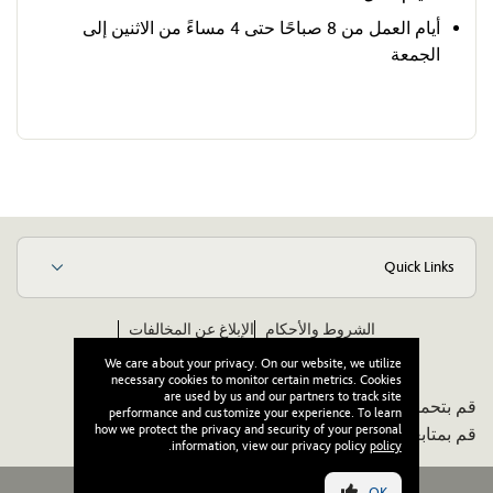
أيام العمل من 8 صباحًا حتى 4 مساءً من الاثنين إلى
الجمعة
Quick Links
الشروط والأحكام
الإبلاغ عن المخالفات
مدونة قواعد الأخلاق والسلوك للموردين
ويكيبيديا
We care about your privacy. On our website, we utilize
necessary cookies to monitor certain metrics. Cookies
are used by us and our partners to track site
قم بتحميل تطبيقنا:
performance and customize your experience. To learn
how we protect the privacy and security of your personal
قم بمتابعتنا:
.
information, view our privacy policy
policy
OK