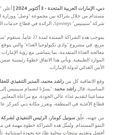
دبي، الإمارات العربية المتحدة - 3 أكتوبر 2024 |
أعلن "و
مستدام من خلال شراكة بين مجموعة "وصل" ووزارة التغي
شركة "سبينيس" Spinneys، الرائدة في قطاع خدمات
ال
بموجب هذه الشراكة المم
مربع، في مشروع "وادي تكنولوجيا الغذاء" والتي يتوقع أ
معالجة الغذاء المتقدمة، بما يتماشى مع رؤية الإمارات 
الموارد الطبيعية. ويأتي هذا الاتفاق خطوةً رئيسية ض
الأمن الغذائي لدولة الإمارات.
وقع الاتفاقية كل من
راشد محمد، المدير التنفيذي للع
المناسبة، قال
راشد محمد
: "يسرّنا انضمام سبينيس إل
مساعينا لتقديم غذاء عالي الجودة، مع مراعاة المعايير 
قطاع الأغذية في المنطقة، وتعزز مكانة دبي كمركز عالم
من جهته، علّق
سونيل كومار، الرئيس التنفيذي لشركة
النمو المستدام. وتُمثّل هذه الشراكة خطوة مهمة في مسير
أفضل وتقديم منتجات محلية طازجة بجودة استثنائية. تأ