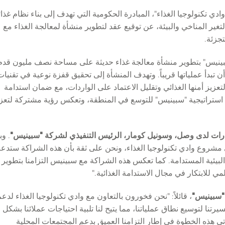
ادي تكنولوجيا الغذاء"، المبادرة الحكومية التي تهدف إلى بناء نظام غذا
ر المناخي والبيئة، عن توقيع عقد لتطوير منشأة لمعالجة الغذاء مع
تجزئة
.
تدة لمدة 27 عاماً، ستقوم "سبينيس" بتطوير منشأة معالجة غذاء حديثة على مساحة نصف مليون قدم
ن تبدأ عملياتها قريباً. وتهدف المنشأة إلى تحقيق قفزة نوعية في تقنيات
لتعزيز أمنها الغذائي وتقليل الاعتماد على الواردات، مع ضمان استدامة
من استراتيجية "سبينيس" للتوسع في المنطقة، وتعكس رؤية مشتركة لتعز
قارات لدى وصل، وسونيل كومار، الرئيس التنفيذي لشركة "سبينيس"
. وب
ى مشروع وادي تكنولوجيا الغذاء، ونحن على ثقة بأن هذه الشراكة ستدع
البيئية المستدامة. كما تعكس هذه الشراكة مع سبينيس التزامنا بتطوير
ي للابتكار في مجال الاستدامة الغذائية."
 "سبينيس"
، قائلاً: "نحن فخورون بالتعاون مع وادي تكنولوجيا الغذاء لدع
تنا لتوسيع نطاق عملياتنا، مما يتيح لنا تلبية احتياجات عملائنا بشكل
تي هذه الخطوة في إطار التزامنا العميق بدعم المجتمعات المحلية