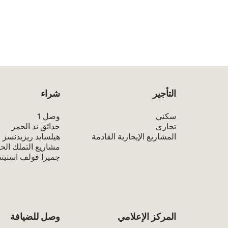
التأجير
شراء
سكني
وصل 1
تجاري
حدائق ند الحمر
المشاريع الإيجارية القادمة
هيلسايد ريزيدنسز
مشاريع التملك الحر
جميرا قولف استي
المركز الإعلامي
وصل للضيافة