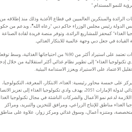
ية للنمو المستدام."
ت الرائدة والمبتكرين العالميين في قطاع الأغذية وذلك منذ إطلاقه من
 الدولة رئيس مجلس الوزراء حاكم دبي "رعاه الله
"
، وبدعم من حكو
يا الغذاء" كمحفز للمشاريع الرائدة، وتوفر منصة فريدة لقادة الصناعة
لقيادة في جعل دبي وجهة عالمية للابتكار الغذائي.
تكتسب هذه الشراكة أهمية خاصة نظراً لأن دولة الإمارات تعتمد على استيراد أكثر من 90% من احتياجاتها الغذائية، وسط
ة 50% بحلول عام 2030. ويهدف "وادي تكنولوجيا الغذاء" إلى تطوير نظام غذائي أكثر استقلالية من خلال إد
يل الاعتماد على الاستيراد ويعزز الاستدامة البيئية.
ركز على خمسة محاور رئيسية: الغذاء، الابتكار، المعرفة، التكنولوجيا،
والاستدامة. وتماشياً مع الاستراتيجية الوطنية للأمن الغذائي لدولة الإمارات 2051، يهدف وادي تكنولوجيا الغذاء إلى تعزيز الا
اللازمة لدعم نمو الأعمال والشركات الناشئة في مجال تكنولوجيا الغذاء
يا الغذاء مناطق للإنتاج الزراعي، ومرافق للتخزين والتبريد، ومراكز
ة متخصصة، ومتنزه أعمال، وسوق غذائي ومركز زوار، علاوة على مناطق