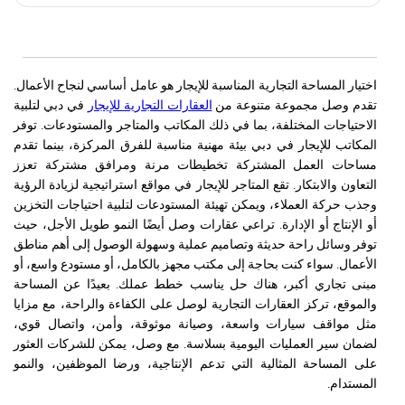
اختيار المساحة التجارية المناسبة للإيجار هو عامل أساسي لنجاح الأعمال.
تقدم وصل مجموعة متنوعة من
العقارات التجارية للإيجار
في دبي لتلبية
الاحتياجات المختلفة، بما في ذلك المكاتب والمتاجر والمستودعات. توفر
المكاتب للإيجار في دبي بيئة مهنية مناسبة للفرق المركزة، بينما تقدم
مساحات العمل المشتركة تخطيطات مرنة ومرافق مشتركة تعزز
التعاون والابتكار. تقع المتاجر للإيجار في مواقع استراتيجية لزيادة الرؤية
وجذب حركة العملاء، ويمكن تهيئة المستودعات لتلبية احتياجات التخزين
أو الإنتاج أو الإدارة. تراعي عقارات وصل أيضًا النمو طويل الأجل، حيث
توفر وسائل راحة حديثة وتصاميم عملية وسهولة الوصول إلى أهم مناطق
الأعمال. سواء كنت بحاجة إلى مكتب مجهز بالكامل، أو مستودع واسع، أو
مبنى تجاري أكبر، هناك حل يناسب خطط عملك. بعيدًا عن المساحة
والموقع، تركز العقارات التجارية لوصل على الكفاءة والراحة، مع مزايا
مثل مواقف سيارات واسعة، وصيانة موثوقة، وأمن، واتصال قوي،
لضمان سير العمليات اليومية بسلاسة. مع وصل، يمكن للشركات العثور
على المساحة المثالية التي تدعم الإنتاجية، ورضا الموظفين، والنمو
المستدام.