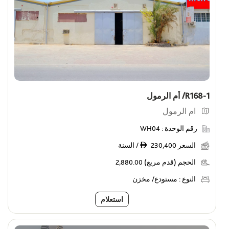
R168-1/ أم الرمول
ام الرمول
رقم الوحدة :
WH04
السعر
230,400 / السنة
ê
الحجم (قدم مربع)
2,880.00
النوع :
مستودع/ مخزن
استعلام