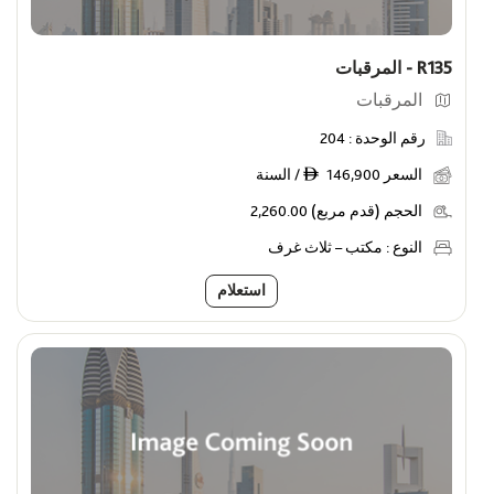
السعر
ê
Max
Min
R135 - المرقبات
عروض
المرقبات
رقم الوحدة :
204
أظهر الوحدات التي عليها عروض خاصة
السعر
146,900 / السنة
ê
الحجم (قدم مربع)
2,260.00
النوع :
مكتب – ثلاث غرف
استعلام