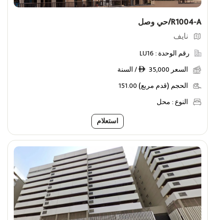
R1004-A/حي وصل
نايف
رقم الوحدة :
LU16
السعر
35,000 / السنة
ê
الحجم (قدم مربع)
151.00
النوع :
محل
استعلام