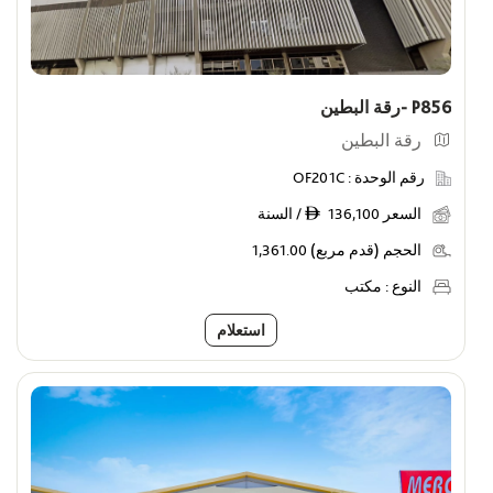
P856 -رقة البطين
رقة البطين
رقم الوحدة :
OF201C
السعر
136,100 / السنة
ê
الحجم (قدم مربع)
1,361.00
النوع :
مكتب
استعلام