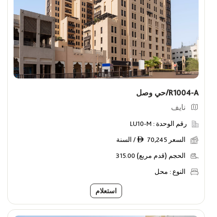
R1004-A/حي وصل
نايف
رقم الوحدة :
LU10-M
السعر
70,245 / السنة
ê
الحجم (قدم مربع)
315.00
النوع :
محل
استعلام