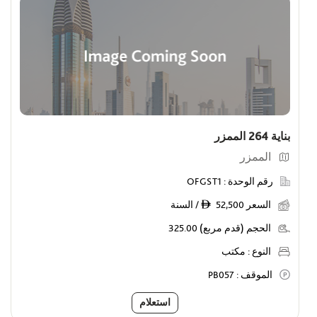
بناية 264 الممزر
الممزر
رقم الوحدة :
OFGST1
السعر
52,500 / السنة
ê
الحجم (قدم مربع)
325.00
النوع :
مكتب
الموقف :
PB057
استعلام