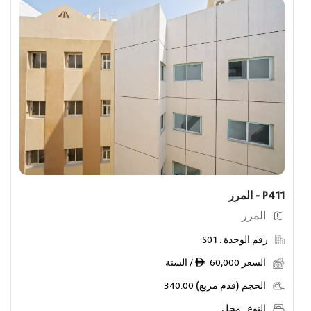
P411 - المرر
المرر
رقم الوحدة :
S01
السعر
60,000 / السنة
ê
الحجم (قدم مربع)
340.00
النوع :
محل