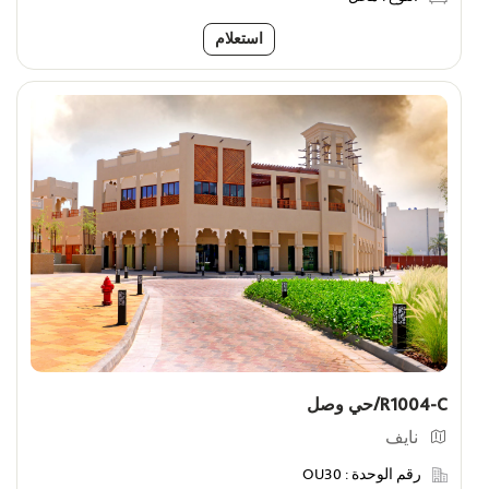
استعلام
R1004-C/حي وصل
نايف
رقم الوحدة :
OU30