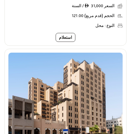
السعر
31,000 / السنة
ê
الحجم (قدم مربع)
121.00
النوع :
محل
استعلام