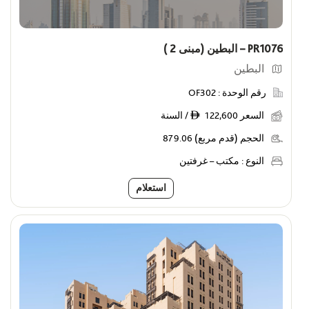
PR1076 – البطين (مبنى 2 )
البطين
رقم الوحدة :
OF302
السعر
122,600 / السنة
ê
الحجم (قدم مربع)
879.06
النوع :
مكتب – غرفتين
استعلام