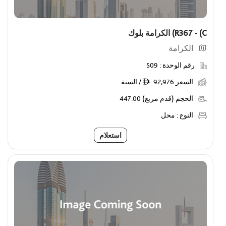
R367 - (C) الكرامة بلوك
الكرامة
رقم الوحدة :
S09
السعر
92,976 / السنة
ê
الحجم (قدم مربع)
447.00
النوع :
محل
استعلام