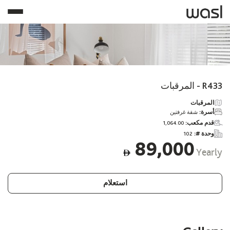
R433 - المرقبات
المرقبات
أسرة:
شقة غرفتين
قدم مكعب:
1,064.00
وحدة #:
102
89,000
Yearly
ê
استعلام