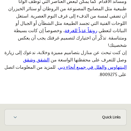
ومساند الأقدام. كما يمكن لبعض العناصر التي توظف ألواناً
طبيعية مثل المصابيح المصنوعة من الروطان أو ستائر الخيزران
أن تضفي لمسة من الدفء إلى غرف النوم العصرية. استغل
اللوحات الفنية التي تجسد الطبيعة مثل الشطآن أو الجبال أو
النباتات لتعطي
رونقاً عذباً للغرفة
، وخصوصاً إن كانت بسيطة
ومتناسقة. تذكّر أن اختيارك لتصميم غرفتك يجب أن يعكس
شخصيتك!
إن كنت تبحث عن منازل بتصاميم مميزة وخلابة، ندعوك إلى زيارة
وصل للتعرف على محفظتها الواسعة من
الشقق وشقق
البنتهاوس والفلل في جميع أنحاء دبي
. للمزيد من المعلومات اتصل
على 8009275.
Quick Links