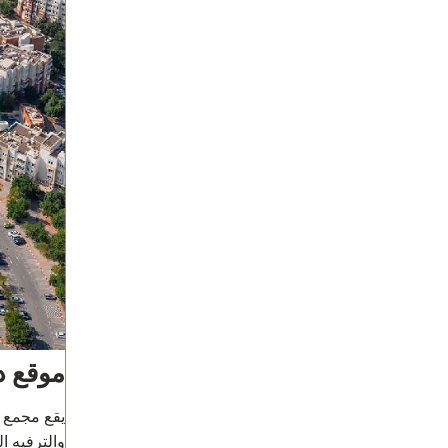
موقع د
يقع مجمع د
والترفيه ا