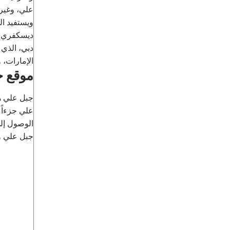
علي، وغيره
ويستفيد ا
ديسكفري جا
الإمارات، 
موقع 
جبل علي هي
علي جزءاً 
جبل علي وديسكف