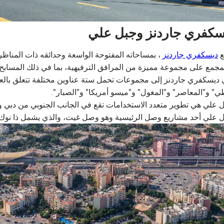
كفري جاردنز وجبل علي
ع
ديسكفري جاردنز
، بمساحاته المفتوحة الواسعة وحدائقه ذات المناظر ا
مجمع على مجموعة مميزة من المرافق الترفيهية، بما في ذلك المسابح
ي ديسكفري جاردنز إلى مجموعات تحمل ستة عناوين مختلفة تتعلق بالع
" و"المعاصر" و"المغول" و"ميسو أمريكا" و"الصبار".
 علي هي تطوير متعدد الاستخدامات تقع في الجانب الجنوبي من دبي و
 علي أحد مشاريع وصل الرئيسية وهو وصل غيت، والذي يشمل ذا نوك، و