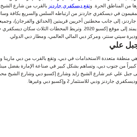
ا من المناطق الحرة. و
تقع ديسكفري جاردنز
بالقرب من شارع الشيخ ز
لمقيمون في ديسكفري جاردنز من ارتباطه السلس والسريع بكافة وسائل
ردنز، إلى جانب محطتين أخريين قريبتين (الحدائق والفرجان)، وجميعه
دبي، الذي يمتد إلى موقع إكسبو 2020. وتربط المحطات الثلا
وديرة سيتي سنتر، ومركز دبي المالي العالمي، ومطار دبي الدولي.
جبل علي
 منطقة متعددة الاستخدامات في دبي، وتقع بالقرب من دبي مارينا وأ
كبيراً من جنوب دبي، وتساهم بشكل كبير في صناعة الإمارة بفضل مينائه
ري جاردنز ودبي للاستثمار 2 وإكسبو دبي وغيرها.