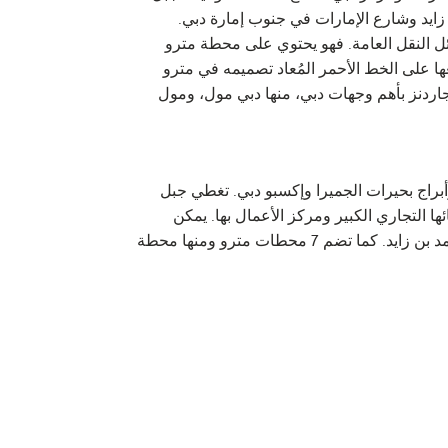
ايد وشارع الإمارات في جنوب إمارة دبي.
 النقل العامة. فهو يحتوي على محطة مترو
ا على الخط الأحمر المُعاد تصميمه في مترو
ث سكان ديسكفري جاردنز بأهم وجهات دبي، منها دبي مول، ومول
براج بحيرات الجميرا وإكسبو دبي. تغطي جبل
ا التجاري الكبير ومركز الأعمال بها. يمكن
الوصول إلى جبل علي عبر شارع الشيخ زايد وشارع إكسبو دبي وشارع الشيخ محمد بن زايد. كما تضم 7 محطات مترو ومنها محطة