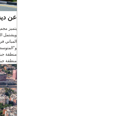
عن ديس
يتميز مجم
ويشتمل ال
المباني ف
و"المتوسطي
منطقة جبل
منطقة جبل