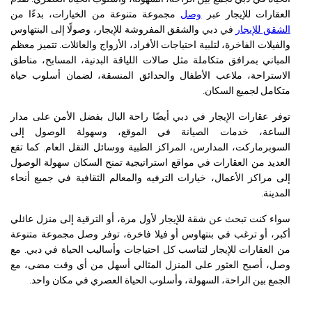
العقارات للإيجار عبر
وصل
مجموعة متنوعة من الخيارات، بدءًا من
الشقق للإيجار
في دبي والشقق المفروشة للإيجار، وصولًا إلى البنتهاوس
والفيلات الفاخرة، لتلبية احتياجات الأفراد، الأزواج والعائلات. تتميز معظم
المباني بمرافق متكاملة مثل صالات اللياقة البدنية، المسابح، مناطق
الاستراحة، ملاعب الأطفال والحدائق المنسقة، لضمان أسلوب حياة
متكامل لجميع السكان.
توفر عقارات الإيجار في دبي أيضًا راحة البال بفضل الأمن على مدار
الساعة، خدمات الصيانة في الموقع، وسهولة الوصول إلى
السوبرماركت، المدارس، المراكز الطبية ووسائل النقل العام. كما تقع
العديد من العقارات في مواقع استراتيجية تمنح السكان سهولة الوصول
إلى مراكز الأعمال، خيارات الترفيه والمعالم الثقافية في جميع أنحاء
المدينة.
سواء كنت تبحث عن شقة للإيجار لأول مرة، أو الترقية إلى منزل عائلي
أكبر، أو ترغب في بنتهاوس أو فيلا فاخرة، توفر وصل مجموعة متنوعة
من العقارات للإيجار لتناسب كل احتياجات وأساليب الحياة في دبي. مع
وصل، أصبح العثور على المنزل المثالي أسهل من أي وقت مضى، مع
الجمع بين الراحة، السهولة، وأسلوب الحياة العصري في مكان واحد.