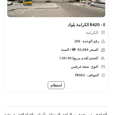
عروض
أظهر الوحدات التي عليها عروض خاصة
R420 - E الكرامة بلوك
الوحدات المميزة للأفراد
الكرامة
أظهر وحدات الأفراد
رقم الوحدة :
206
السعر
83,999 / السنة
ê
الحجم (قدم مربع)
1,181.00
النوع :
شقة غرفتين
الموقف :
PB063
استعلام
الحياة في دبي تجمع بين الراحة، السهولة، وأسلوب الحياة العصري. تقدم