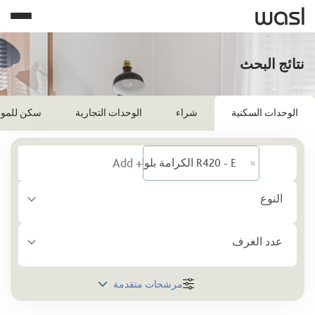
نتائج البحث
الوحدات السكنية
شراء
الوحدات التجارية
سكن للمو
R420 - E الكرامة بلوك
النوع
عدد الغرف
مرشحات متقدمة
المنطقة