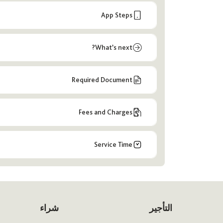
App Steps
What’s next?
Required Document
Fees and Charges
Service Time
التأجير
شراء