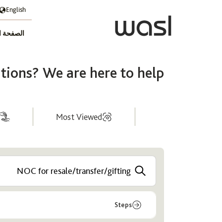
English
الصفحة ا
ions? We are here to help
Most Viewed
Help
Center
Steps