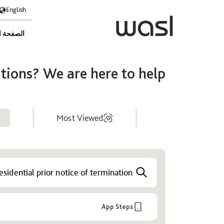
English
الصفحة ا
ions? We are here to help
Most Viewed
Help
Center
App Steps