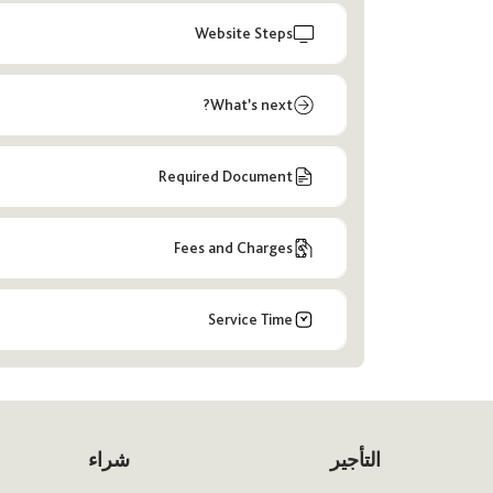
Website Steps
What’s next?
Required Document
Fees and Charges
Service Time
التأجير
شراء